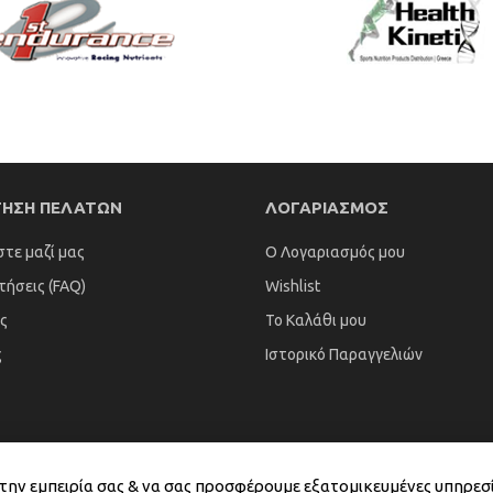
ΤΗΣΗ ΠΕΛΑΤΩΝ
ΛΟΓΑΡΙΑΣΜΟΣ
στε μαζί μας
Ο Λογαριασμός μου
τήσεις (FAQ)
Wishlist
ς
Το Καλάθι μου
ς
Ιστορικό Παραγγελιών
ε την εμπειρία σας & να σας προσφέρουμε εξατομικευμένες υπηρεσ