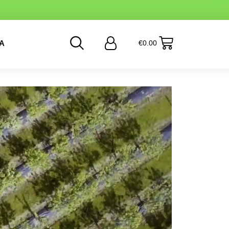
ω των 60€
Α
€
0.00